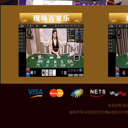
亚星官网 建议
版权声明:未经亚星官方网站授权许可